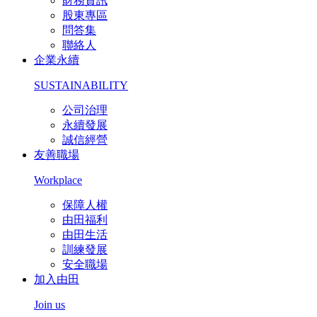
財務資訊
股東專區
問答集
聯絡人
企業永續
SUSTAINABILITY
公司治理
永續發展
誠信經營
友善職場
Workplace
保障人權
由田福利
由田生活
訓練發展
安全職場
加入由田
Join us