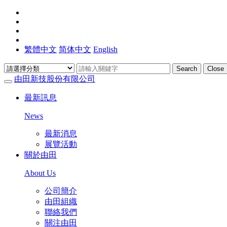
繁體中文
简体中文
English
Search
Close
由田新技股份有限公司
最新訊息
News
最新消息
展覽活動
關於由田
About Us
公司簡介
由田組織
聯絡我們
關注由田