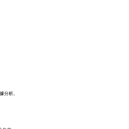
數據分析。