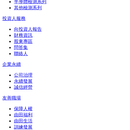
半導體檢測系列
其他檢測系列
投資人服務
向投資人報告
財務資訊
股東專區
問答集
聯絡人
企業永續
公司治理
永續發展
誠信經營
友善職場
保障人權
由田福利
由田生活
訓練發展