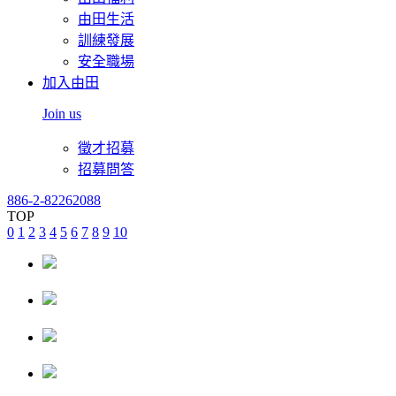
由田生活
訓練發展
安全職場
加入由田
Join us
徵才招募
招募問答
886-2-82262088
TOP
0
1
2
3
4
5
6
7
8
9
10