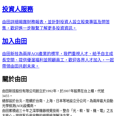
投資人服務
由田詳細揭露財務報表，並針對投資人設立股東專區及問答
集，歡迎進一步聯繫了解更多投資資訊。
加入由田
由田新技為兩岸AOI產業的標竿，我們重視人才、給予自主成
長空間、提供優渥福利並照顧員工，歡迎各界人才加入，一起
帶領由田共創未來。
關於由田
由田新技股份有限公司創立於1992年，於2007年股票在台上櫃，代號
3455。
總部設於台北，陸續於台南、上海、日本等地設立分公司，為兩岸最大自動
光學檢測(AOI)設備商。
由田累積逾三十年之深厚機器視覺技術，整合「光、軟、智、機、電」之五
大核心，提供客戶最完整的視覺檢測解決方案。