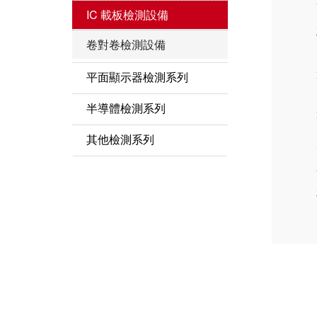
IC 載板檢測設備
卷對卷檢測設備
平面顯示器檢測系列
LCD 自動光學檢測設備
半導體檢測系列
LCM 自動光學檢測設備
半導體自動光學檢測設備
其他檢測系列
OLED 及 TP 自動光學檢
COF 檢測設備
其他檢測設備
測設備