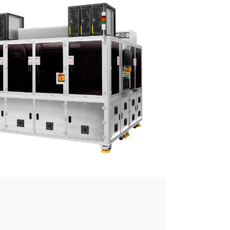
高精準、高品質之最佳IC載板檢測利
。