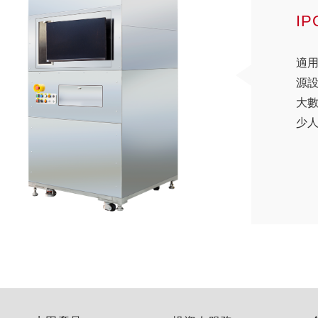
I
適用
源
大
少