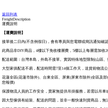
返回列表
Freight
Description
運費說明
【運費說明
】
接單後二日內(不含例假日)，會有專員與您電聯或簡訊通知確
此商品非DIY商品，4樓以下免收樓層費，5樓以上每層需加收2
配送範圍：台灣本島，外島不接單。實因特殊地型限制(山區、
大型家俱配送不易，配送時間需7至14個工作天，送貨前物流
花蓮全區(花蓮市除外)、台東全區、屏東(屏東市除外)全區及
您報價)
保護物流人員的工作安全，賣家無提供吊掛服務，若需以吊車
因大型傢俱有組裝、配送的問題，並非一般快速到貨商品，無