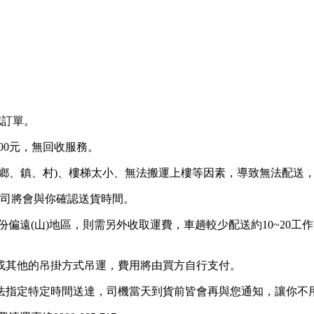
認訂單。
00元，無回收服務。
鄉、鎮、村)、樓梯太小、無法搬運上樓等因素，導致無法配送
公司將會與你確認送貨時間。
部份偏遠(山)地區，則需另外收取運費，車趟較少配送約10~20
或其他的吊掛方式吊運，費用將由買方自行支付。
法指定特定時間送達，司機當天到貨前皆會再與您通知，讓你不