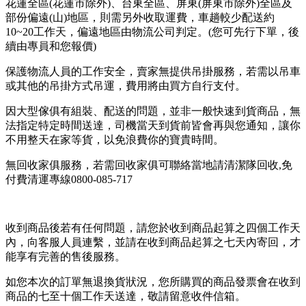
花蓮全區(花蓮市除外)、台東全區、屏東(屏東市除外)全區及
部份偏遠(山)地區，則需另外收取運費，車趟較少配送約
10~20工作天，偏遠地區由物流公司判定。(您可先行下單，後
續由專員和您報價)
保護物流人員的工作安全，賣家無提供吊掛服務，若需以吊車
或其他的吊掛方式吊運，費用將由買方自行支付。
因大型傢俱有組裝、配送的問題，並非一般快速到貨商品，無
法指定特定時間送達，司機當天到貨前皆會再與您通知，讓你
不用整天在家等貨，以免浪費你的寶貴時間。
無回收家俱服務，若需回收家俱可聯絡當地請清潔隊回收,免
付費清運專線0800-085-717
收到商品後若有任何問題，請您於收到商品起算之四個工作天
內，向客服人員連繫，並請在收到商品起算之七天內寄回，才
能享有完善的售後服務。
如您本次的訂單無退換貨狀況，您所購買的商品發票會在收到
商品的七至十個工作天送達，敬請留意收件信箱。