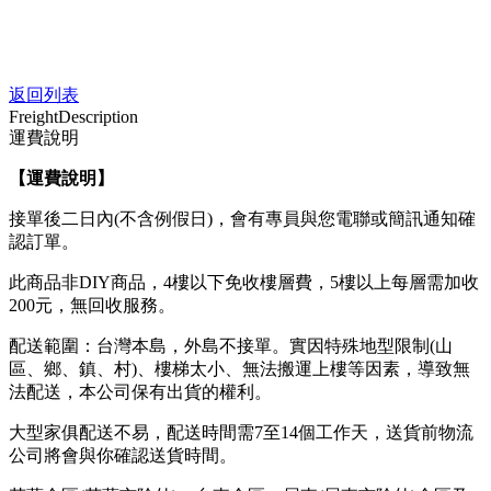
返回列表
Freight
Description
運費說明
【運費說明
】
接單後二日內(不含例假日)，會有專員與您電聯或簡訊通知確
認訂單。
此商品非DIY商品，4樓以下免收樓層費，5樓以上每層需加收
200元，無回收服務。
配送範圍：台灣本島，外島不接單。實因特殊地型限制(山
區、鄉、鎮、村)、樓梯太小、無法搬運上樓等因素，導致無
法配送，本公司保有出貨的權利。
大型家俱配送不易，配送時間需7至14個工作天，送貨前物流
公司將會與你確認送貨時間。