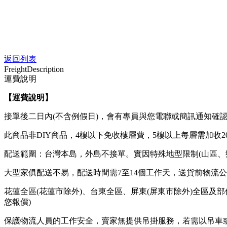
返回列表
Freight
Description
運費說明
【運費說明
】
接單後二日內(不含例假日)，會有專員與您電聯或簡訊通知確
此商品非DIY商品，4樓以下免收樓層費，5樓以上每層需加收2
配送範圍：台灣本島，外島不接單。實因特殊地型限制(山區、
大型家俱配送不易，配送時間需7至14個工作天，送貨前物流
花蓮全區(花蓮市除外)、台東全區、屏東(屏東市除外)全區及
您報價)
保護物流人員的工作安全，賣家無提供吊掛服務，若需以吊車