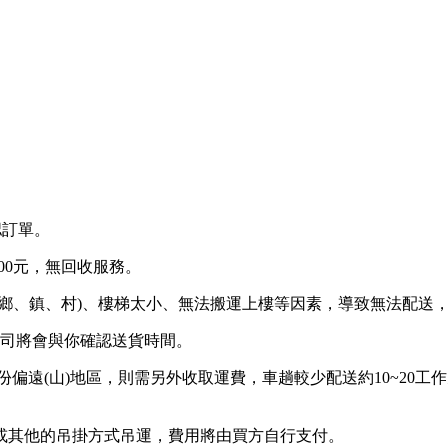
認訂單。
00元，無回收服務。
鄉、鎮、村)、樓梯太小、無法搬運上樓等因素，導致無法配送
公司將會與你確認送貨時間。
部份偏遠(山)地區，則需另外收取運費，車趟較少配送約10~20
或其他的吊掛方式吊運，費用將由買方自行支付。