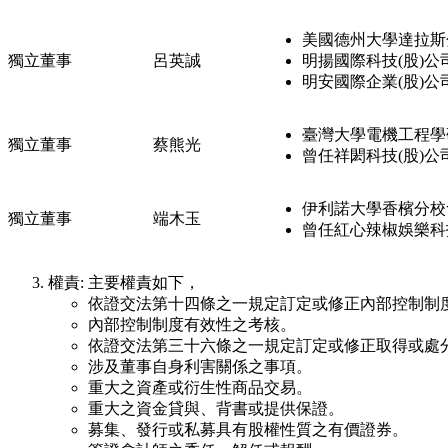
美國德州大學達拉斯
獨立董事
呂英誠
明揚國際科技(股)
明安國際企業(股)公
臺灣大學電機工程學
獨立董事
蔡熊光
曾任祥閎科技(股)公
伊利諾大學香檳分
獨立董事
端木玉
曾任紅心辣椒娛樂科
權責: 主要權責如下，
依證交法第十四條之一規定訂定或修正內部控制制
內部控制制度有效性之考核。
依證交法第三十六條之一規定訂定或修正取得或處
涉及董事自身利害關係之事項。
重大之資產或衍生性商品交易。
重大之資金貸與、背書或提供保證。
募集、發行或私募具有股權性質之有價證券。