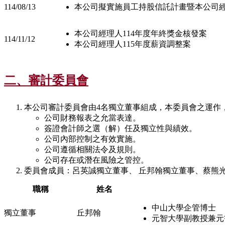
114/08/13
本公司擬實施員工持股信託計畫暨本公司
本公司經理人114年度年終獎金核發案
114/11/12
本公司經理人115年度薪資調整案
二、審計委員會
本公司審計委員會由4名獨立董事組成，本委員會之運作
公司財務報表之允當表達。
簽證會計師之選（解）任及獨立性與績效。
公司內部控制之有效實施。
公司遵循相關法令及規則。
公司存在或潛在風險之管控。
委員會成員：呂英誠獨立董事、 丘邦翰獨立董事、蔡熊
職稱
姓名
中山大學企管博士
獨立董事
丘邦翰
元智大學副教授兼元