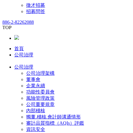
徵才招募
招募問答
886-2-82262088
TOP
首頁
公司治理
公司治理
公司治理架構
董事會
企業永續
功能性委員會
風險管理政策
公司重要規章
內部稽核
獨董.稽核.會計師溝通情形
審計品質指標（AQIs）評鑑
資訊安全