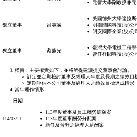
元智大學副教授兼元
美國德州大學達拉斯
獨立董事
呂英誠
明揚國際科技(股)
明安國際企業(股)公
臺灣大學電機工程學
獨立董事
蔡熊光
曾任祥閎科技(股)公
權責：主要權責如下，並將所提建議提交董事會討論。
訂定並定期檢討董事及經理人年度及長期之績效目
定期評估本公司董事及經理人之績效目標達成情形
當年運作情形
日期
113年度董事及員工酬勞總額案
114/03/11
113年度董事酬勞分配案
新任及晉升之經理人薪酬案