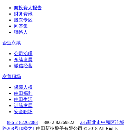
向投资人报告
财务资讯
股东专区
问答集
聯絡人
企业永续
公司治理
永续发展
诚信经营
友善职场
保障人权
由田福利
由田生活
训练发展
安全职场
886-2-82262088
886-2-82269822
235新北市中和区连城
路268号10楼之1
由田新技股份有限公司 © 2018 All Rights