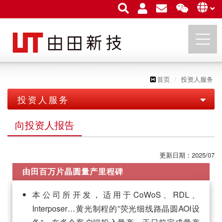
首页
投资人服务
由田新技股份有限公司
投资人服务
向投资人报告
向投资人报告
财务资讯
更新日期：2025/07
股东专区
每月营业额
由田百万片晶圆量产里程碑
问答集
股务资讯
财务报表
本公司所开发，适用于CoWoS、RDL、
聯絡人
股东会
公开说明书
Interposer…黄光制程的”荧光细线路晶圆AOI设
公司年报