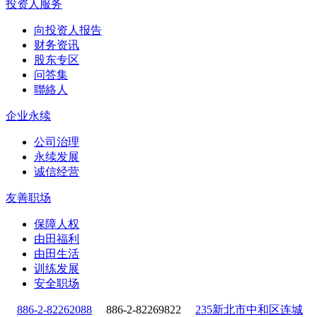
投资人服务
向投资人报告
财务资讯
股东专区
问答集
聯絡人
企业永续
公司治理
永续发展
诚信经营
友善职场
保障人权
由田福利
由田生活
训练发展
安全职场
886-2-82262088
886-2-82269822
235新北市中和区连城