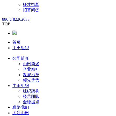
征才招募
招募问答
886-2-82262088
TOP
首页
由田组织
公司简介
由田简述
企业精神
发展沿革
领先优势
由田组织
组织架构
经营团队
全球据点
联络我们
关注由田