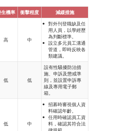
發生機率
衝擊程度
減緩措施
對外刊登職缺及任
用人員，以學經歷
為判斷標準。
高
中
設立多元員工溝通
管道，即時反映各
類建議。
設有性騷擾防治措
施、申訴及懲戒準
低
低
則，並設置申訴專
線及專用電子郵
箱。
招募時審視個人資
料確認年齡。
任用時確認員工資
低
中
料，確認其符合法
律規範。