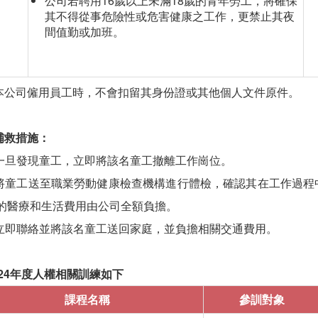
公司若聘用16歲以上未滿18歲的青年勞工，將確保
其不得從事危險性或危害健康之工作，更禁止其夜
間值勤或加班。
本公司僱用員工時，不會扣留其身份證或其他個人文件原件。
補救措施：
.一旦發現童工，立即將該名童工撤離工作崗位。
.將童工送至職業勞動健康檢查機構進行體檢，確認其在工作過
的醫療和生活費用由公司全額負擔。
.立即聯絡並將該名童工送回家庭，並負擔相關交通費用。
024年度人權相關訓練如下
課程名稱
參訓對象