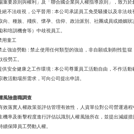
場重要原則與權利」及「聯合國企業與人權指導原則」，致力於
.杜絕不法歧視，公平晉用 : 本公司承諾員工免受騷擾以及非法
取向、種族、殘疾、懷孕、信仰、政治派別、社團成員或婚姻狀
勵和培訓機會等）中歧視員工。
.禁用童工
.禁止強迫勞動 : 禁止使用任何類型的強迫，非自願或剝削性監
奴役勞工。
.提供安全健康之工作環境 : 本公司尊重員工活動自由，不作活
宗教活動場所需求，可向公司提出申請。
人權風險盡職調查
有效落實人權政策並評估管理有效性，人資單位對公司營運過程
生機率及衝擊程度進行評估以識別人權風險所在，並提出減緩措
持續保障員工勞動人權。