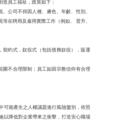
創造員工福祉，政策如下：
歧視。公司不得因人種、膚色、年齡、性別、
况等在聘用及雇用實際工作（例如、 晋升、
獄，契約式，奴役式（包括債務奴役），販運
動範圍不合理限制；員工如因宗教信仰有合理
中可能產生之人權議題進行風險鑒別，依照
施以降低對企業帶來之衝擊，打造安心職場