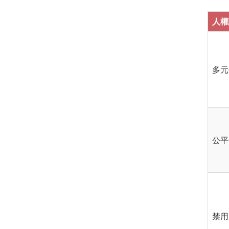
人權
多元
公平
禁用