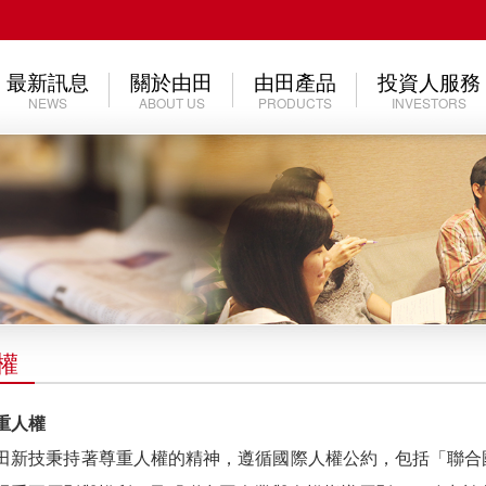
最新訊息
關於由田
由田產品
投資人服務
NEWS
ABOUT US
PRODUCTS
INVESTORS
權
重人權
田新技秉持著尊重人權的精神，遵循國際人權公約，包括「聯合