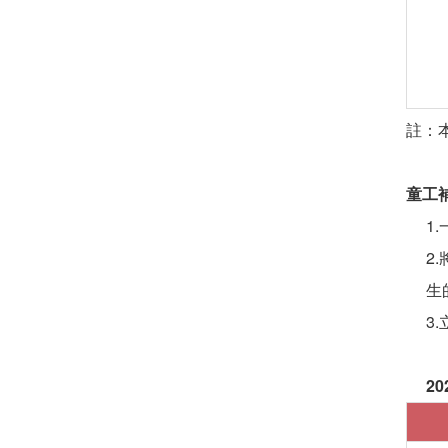
註：
童工
1
2
生
3
2