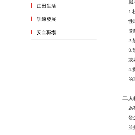
職
由田生活
1
自在由田
訓練發展
性
獎
樂在由田
安全職場
2
3
或
4
的
二.
為
發
並