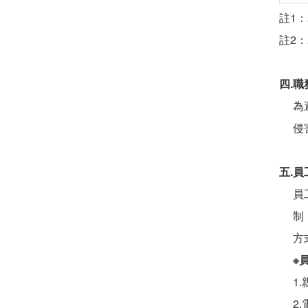
註1
註2
四.
為
侵
五.員
員
制
方
※
1
2