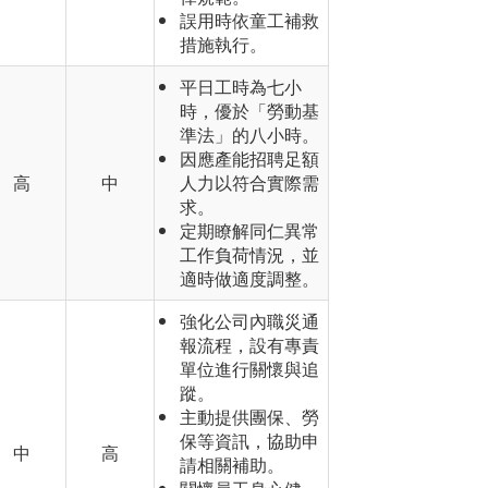
誤用時依童工補救
措施執行。
平日工時為七小
時，優於「勞動基
準法」的八小時。
因應產能招聘足額
高
中
人力以符合實際需
求。
定期瞭解同仁異常
工作負荷情況，並
適時做適度調整。
強化公司內職災通
報流程，設有專責
單位進行關懷與追
蹤。
主動提供團保、勞
保等資訊，協助申
中
高
請相關補助。