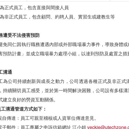
：為正式員工，包含直接與間接人員
：為非正式員工，包含顧問、約聘人員、實習生或建教生等
職務遭受不法侵害預防
避免同仁因執行職務遭遇內部或外部職場暴力事件，導致身體或
害預防計畫」並成立職場暴力處理小組，以達到預防及處置之措
工溝通
工為公司持續創新與成長之動力，公司透過各種正式及非正式
，持續關切員工感受，並於第一時間解決困難，公司設有多樣溝
式建立良好的勞資互動關係。
員工溝通管道方式如下：
.親自傳達：員工可親至稽核或人資單位傳達意見。
.電子郵件：員工專屬之申訴信箱網址 江小姐
veckie@utechzone.