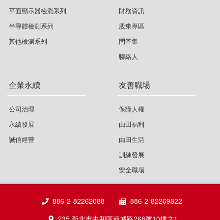
平面顯示器檢測系列
財務資訊
半導體檢測系列
股東專區
其他檢測系列
問答集
聯絡人
企業永續
友善職場
公司治理
保障人權
永續發展
由田福利
誠信經營
由田生活
訓練發展
安全職場
886-2-82262088
886-2-82269822
235 新北市中和區連城路268號10樓之1