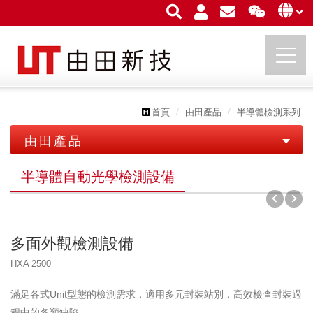
首頁
由田產品
半導體檢測系列
由田新技股份有限公司
由田產品
印刷電路板檢測系列
半導體自動光學檢測設備
平面顯示器檢測系列
PCB 檢測設備
半導體檢測系列
LCD 自動光學檢測設備
IC 載板檢測設備
多面外觀檢測設備
半導體自動光學檢測設備
LCM 自動光學檢測設備
卷對卷檢測設備
HXA 2500
COF 檢測設備
OLED 及 TP 自動光學檢測設備
滿足各式Unit型態的檢測需求，適用多元封裝站別，高效檢查封裝過
其他檢測系列
程中的各類缺陷。