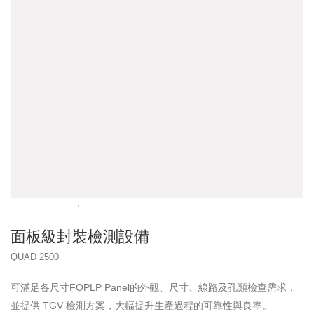
其他檢測設備
面板級封裝檢測設備
QUAD 2500
可滿足各尺寸FOPLP Panel的外觀、尺寸、線路及孔類檢查需求，
並提供 TGV 檢測方案，大幅提升生產過程的可靠性與良率。