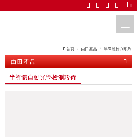
首頁
由田產品
半導體檢測系列
由田新技股份有限公司
由田產品
印刷電路板檢測系列
半導體自動光學檢測設備
平面顯示器檢測系列
PCB 檢測設備
半導體檢測系列
LCD 自動光學檢測設備
IC 載板檢測設備
半導體自動光學檢測設備
LCM 自動光學檢測設備
卷對卷檢測設備
COF 檢測設備
OLED 及 TP 自動光學檢測設備
其他檢測系列