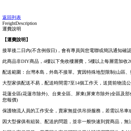
返回列表
Freight
Description
運費說明
【運費說明
】
接單後二日內(不含例假日)，會有專員與您電聯或簡訊通知確
此商品非DIY商品，4樓以下免收樓層費，5樓以上每層需加收2
配送範圍：台灣本島，外島不接單。實因特殊地型限制(山區、
大型家俱配送不易，配送時間需7至14個工作天，送貨前物流
花蓮全區(花蓮市除外)、台東全區、屏東(屏東市除外)全區及
您報價)
保護物流人員的工作安全，賣家無提供吊掛服務，若需以吊車
因大型傢俱有組裝、配送的問題，並非一般快速到貨商品，無