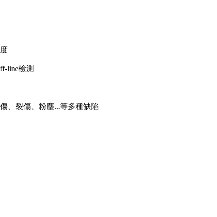
度
-line檢測
刮傷、裂傷、粉塵...等多種缺陷