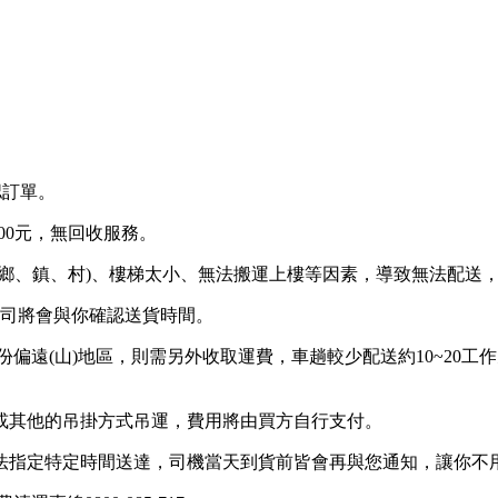
認訂單。
00元，無回收服務。
鄉、鎮、村)、樓梯太小、無法搬運上樓等因素，導致無法配送
公司將會與你確認送貨時間。
部份偏遠(山)地區，則需另外收取運費，車趟較少配送約10~20
或其他的吊掛方式吊運，費用將由買方自行支付。
法指定特定時間送達，司機當天到貨前皆會再與您通知，讓你不