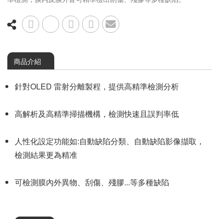
其他檢測系列
半導體自動光學檢測設備
其他檢測設備
COF 檢測設備
商品介紹
針對OLED 雷射分離製程，提供高精準檢測分析
高解析及高精準掃描機構，檢測快速且誤判率低
人性化設定功能如:自動缺陷分類、自動缺陷影像擷取，
檢測結果更為精准
可檢測膜內外異物、刮傷、殘膠...等多種缺陷