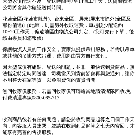
大型家俱配送不易，配送時間需7至14個工作天，送貨前物流
公司將會與你確認送貨時間。
花蓮全區(花蓮市除外)、台東全區、屏東(屏東市除外)全區及
部份偏遠(山)地區，則需另外收取運費，車趟較少配送約
10~20工作天，偏遠地區由物流公司判定。(您可先行下單，後
續由專員和您報價)
保護物流人員的工作安全，賣家無提供吊掛服務，若需以吊車
或其他的吊掛方式吊運，費用將由買方自行支付。
因大型傢俱有組裝、配送的問題，並非一般快速到貨商品，無
法指定特定時間送達，司機當天到貨前皆會再與您通知，讓你
不用整天在家等貨，以免浪費你的寶貴時間。
無回收家俱服務，若需回收家俱可聯絡當地請清潔隊回收,免
付費清運專線0800-085-717
收到商品後若有任何問題，請您於收到商品起算之四個工作天
內，向客服人員連繫，並請在收到商品起算之七天內寄回，才
能享有完善的售後服務。