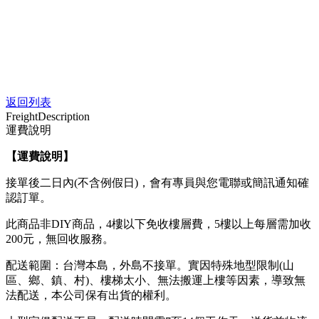
返回列表
Freight
Description
運費說明
【運費說明
】
接單後二日內(不含例假日)，會有專員與您電聯或簡訊通知確
認訂單。
此商品非DIY商品，4樓以下免收樓層費，5樓以上每層需加收
200元，無回收服務。
配送範圍：台灣本島，外島不接單。實因特殊地型限制(山
區、鄉、鎮、村)、樓梯太小、無法搬運上樓等因素，導致無
法配送，本公司保有出貨的權利。