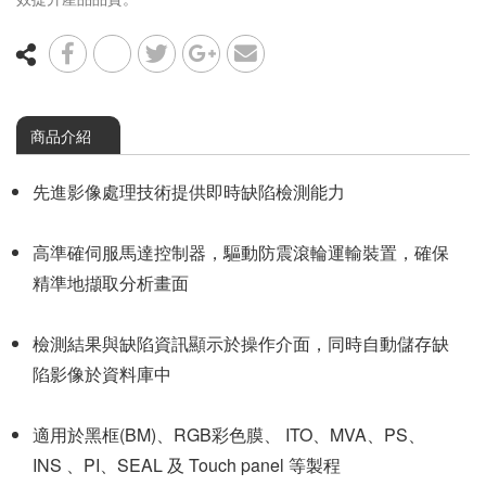
其他檢測系列
半導體自動光學檢測設備
其他檢測設備
COF 檢測設備
商品介紹
先進影像處理技術提供即時缺陷檢測能力
高準確伺服馬達控制器，驅動防震滾輪運輸裝置，確保
精準地擷取分析畫面
檢測結果與缺陷資訊顯示於操作介面，同時自動儲存缺
陷影像於資料庫中
適用於黑框(BM)、RGB彩色膜、 ITO、MVA、PS、
INS 、PI、SEAL 及 Touch panel 等製程