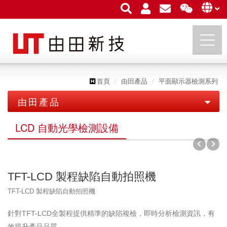
首頁
由田產品
平面顯示器檢測系列
由田新技股份有限公司
由田產品
印刷電路板檢測系列
LCD 自動光學檢測設備
平面顯示器檢測系列
PCB 檢測設備
LCD 自動光學檢測設備
IC 載板檢測設備
TFT-LCD 製程缺陷自動拍照機
LCM 自動光學檢測設備
卷對卷檢測設備
TFT-LCD 製程缺陷自動拍照機
OLED 及 TP 自動光學檢測設備
針對TFT-LCD全製程提供精準的缺陷複檢，即時分析檢測資訊，有
半導體檢測系列
效提升產品品質。