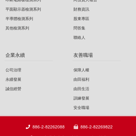
平面顯示器檢測系列
財務資訊
半導體檢測系列
股東專區
其他檢測系列
問答集
聯絡人
企業永續
友善職場
公司治理
保障人權
永續發展
由田福利
誠信經營
由田生活
訓練發展
安全職場
886-2-82262088
886-2-82269822