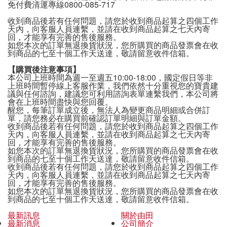
免付費清運專線0800-085-717
收到商品後若有任何問題，請您於收到商品起算之四個工作
天內，向客服人員連繫，並請在收到商品起算之七天內寄
回，才能享有完善的售後服務。
如您本次的訂單無退換貨狀況，您所購買的商品發票會在收
到商品的七至十個工作天送達，敬請留意收件信箱。
【購買後注意事項】
本公司上班時間為週一至週五10:00-18:00，國定假日等非
上班時間暫停線上客服作業，我們依然十分重視您的寶貴建
議與任何諮詢，建議您可利用諮詢表單連繫我們，本公司將
會在上班時間盡快與您回覆。
醒您，每筆訂單成立後，無法人為變更商品明細或合併訂
單，請您務必在購買前確認訂單明細與訂單金額。
收到商品後若有任何問題，請您於收到商品起算之四個工作
天內，向客服人員連繫，並請在收到商品起算之七天內寄
回，才能享有完善的售後服務。
如您本次的訂單無退換貨狀況，您所購買的商品發票會在收
到商品的七至十個工作天送達，敬請留意收件信箱。
收到商品後若有任何問題，請您於收到商品起算之四個工作
天內，向客服人員連繫，並請在收到商品起算之七天內寄
回，才能享有完善的售後服務。
如您本次的訂單無退換貨狀況，您所購買的商品發票會在收
到商品的七至十個工作天送達，敬請留意收件信箱。
最新訊息
關於由田
最新消息
公司簡介