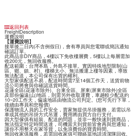
返回列表
Freight
Description
運費說明
【運費說明
】
接單後二日內(不含例假日)，會有專員與您電聯或簡訊通知
確認訂單。
此商品非DIY商品，4樓以下免收樓層費，5樓以上每層需加
收200元，無回收服務。
配送範圍：台灣本島，外島不接單。實因特殊地型限制(山
區、鄉、鎮、村)、樓梯太小、無法搬運上樓等因素，導致
無法配送，本公司保有出貨的權利。
大型家俱配送不易，配送時間需7至14個工作天，送貨前物
流公司將會與你確認送貨時間。
花蓮全區(花蓮市除外)、台東全區、屏東(屏東市除外)全區
及部份偏遠(山)地區，則需另外收取運費，車趟較少配送約
10~20工作天，偏遠地區由物流公司判定。(您可先行下單，
後續由專員和您報價)
保護物流人員的工作安全，賣家無提供吊掛服務，若需以吊
車或其他的吊掛方式吊運，費用將由買方自行支付。
因大型傢俱有組裝、配送的問題，並非一般快速到貨商品，
無法指定特定時間送達，司機當天到貨前皆會再與您通知，
讓你不用整天在家等貨，以免浪費你的寶貴時間。
無回收家俱服務，若需回收家俱可聯絡當地請清潔隊回收,