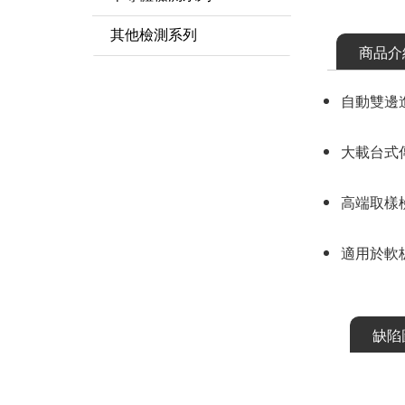
LCM 自動光學檢測設備
半導體自動光學檢測設備
其他檢測系列
商品介
OLED 及 TP 自動光學檢
COF 檢測設備
其他檢測設備
測設備
自動雙邊
大載台式
高端取樣
適用於軟板
缺陷