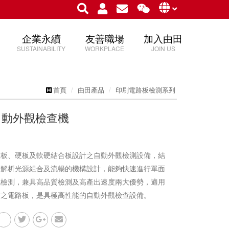
企業永續
友善職場
加入由田
SUSTAINABILITY
WORKPLACE
JOIN US
首頁
由田產品
印刷電路板檢測系列
 自動外觀檢查機
軟板、硬板及軟硬結合板設計之自動外觀檢測設備，結
高解析光源組合及流暢的機構設計，能夠快速進行單面
觀檢測，兼具高品質檢測及高產出速度兩大優勢，適用
寸之電路板，是具極高性能的自動外觀檢查設備。