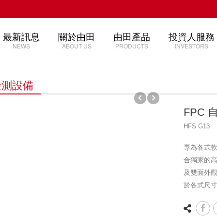
最新訊息
關於由田
由田產品
投資人服務
NEWS
ABOUT US
PRODUCTS
INVESTORS
檢測設備
FPC
HFS G13
專為各式
合獨家的
及雙面外
於各式尺