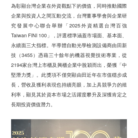
為彰顯台灣企業在外資觀點下的價值，同時推動國際
企業與投資人之間互動交流，台灣董事學會與企業研
究發展中心聯合舉辦「2025外資精選台灣百強
Taiwan FINI 100」，評選標準涵蓋市場面、基本面、
永續面三大指標。半導體自動光學檢測設備商由田新
技（3455）憑藉三十餘年的機器視覺技術專業，從
2194家台灣上市櫃及興櫃企業中脫穎而出，榮獲「中
堅潛力獎」。此獎項不僅突顯由田近年在市值穩步成
長，營收及獲利表現也持續亮眼，加上具競爭力的殖
利率，顯見其於資本市場之活躍度攀升及深獲肯定之
長期投資價值潛力。