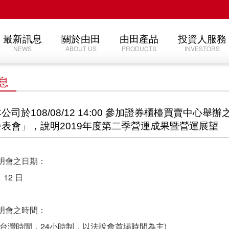
最新訊息
關於由田
由田產品
投資人服務
NEWS
ABOUT US
PRODUCTS
INVESTORS
息
公司於108/08/12 14:00 參加證券櫃檯買賣中心
發表會」，說明2019年度第二季營運成果暨營運展望
明會之日期：
月 12 日
明會之時間：
0 分(台灣時間，24小時制，以法說會首場時間為主)