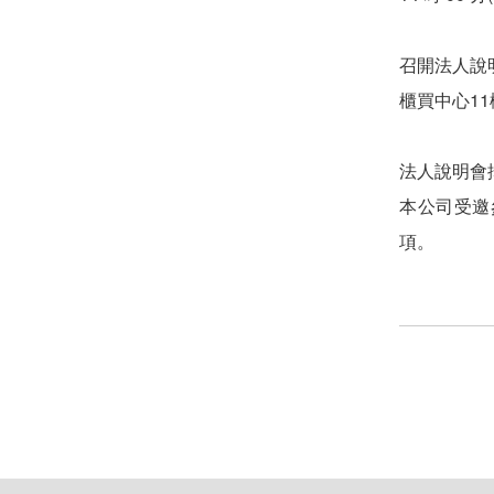
召開法人說
櫃買中心11
法人說明會
本公司受邀
項。