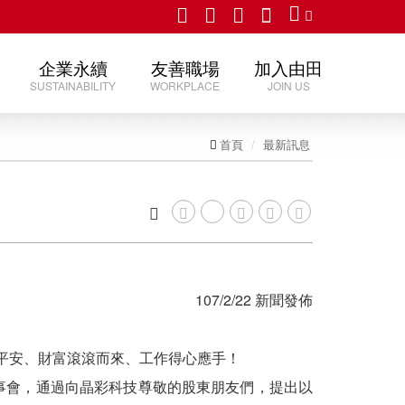
企業永續
友善職場
加入由田
SUSTAINABILITY
WORKPLACE
JOIN US
首頁
最新訊息
107/2/22 新聞發佈
平安、財富滾滾而來、工作得心應手！
董事會，通過向晶彩科技尊敬的股東朋友們，提出以