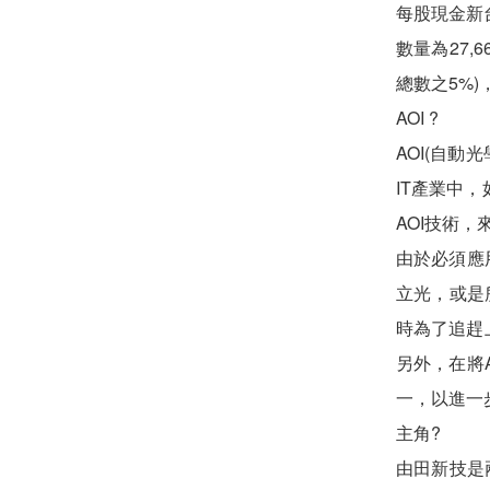
每股現金新
數量為27,
總數之5%
AOI ?
AOI(自
IT產業中，
AOI技術
由於必須應
立光，或是
時為了追趕
另外，在將
一，以進一
主角?
由田新技是