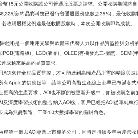
台幣15元公開收購該公司普通股股票之請求。公開收購期間將自107
668,325股(約晶彩科技已發行普通股股份總數之35%)，最低收購
)，若收購股權比例達最低收購股數時，本次公開收購即為成就。
動光學檢測)是一個運用光學與軟體來代替人力以作品質監控與分
如PCB(電路板)、LCD(液晶)、OLED(有機發光二極體)、SEMI
，來達成越來越高的品質需求。
用AOI來作全程品質監控，才可能達到高端產品所需的精度與速度
所有Apple的供應鏈等，該等公司高階生產線上都早已布滿各式
上更高的生產要求，AOI也不斷的被更新升級中，如被收購之
AI及深度學習技術的整合納入AOI後，客戶已經把AOI從單純執行
步成為無憂製造、工業4.0大數據學習的關鍵角色。
兩岸第一個以AOI專業上市櫃的公司，同時是持續多年兩岸營收