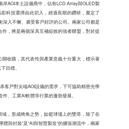
I本土設備商中，佔有LCD Array與OLED製
節，晶彩科技選擇由此切入，經過長期的鑽研，奠定了
術深入不懈、廣受客戶好評的公司。兩家公司都是
手合作，將是兩個深具互補綜效的強者聯盟，對於提
之公開收購，其代表性與產業意義十分重大，標示著
以下目標。
承客戶對尖端AOI設備的需求，下可協助精密光學
件、工業AI軟體等行業的蓬勃發展。
域，形成犄角之勢，如籃球場上的雙塔，除了在
體與封裝”及”AI與智慧製造”的擴張潮流中，兩家