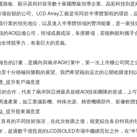
路板、顯示器與封裝等數十家國際級領導企業。晶彩科技則是兩岸AO
I市場份額的公司。LCD Array工藝是等同於半導體製程的環
器行業的領先地位，以及進入半導體領域的豐沛能量，是一家技
指的AOI設備公司，領域或廣或深，各擅勝場，若能夠順利攜
I的全球競爭力，有著巨大的意義。
報告的計畫，是國內與兩岸AOI行業中，第一次上市櫃公司間
業前景十分積極與樂觀的展望。我們希望藉由這次的公開收購達到
應_提升客戶滿意度
合作，代表了兩岸與亞洲最具規模AOI技術團隊的形成，上可
周邊產業，如工業攝影機、特殊光源、精密機構部件、影像軟體套
益_提升股東滿意度
有的不同技術強項，在此次收購之後，能更綜合各自特長的領
年，超過數千億投資的LCD與OLED市場中繼續茁壯之外，在”半導