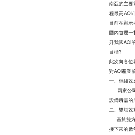
南亞的主要電
程最高AO
目前在顯示
國內首屈一
升我國AO
目標?
此次向各位
對AOI產
一、樞紐效
兩家公司的
設備所需的
二、雙塔效
基於雙方具
接下來的數