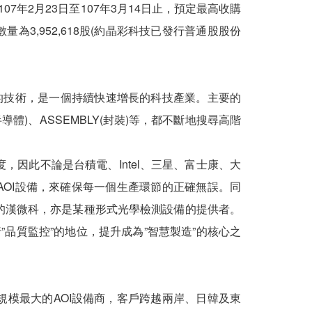
年2月23日至107年3月14日止，預定最高收購
數量為3,952,618股(約晶彩科技已發行普通股股份
析的技術，是一個持續快速增長的科技產業。主要的
(半導體)、ASSEMBLY(封裝)等，都不斷地搜尋高階
，因此不論是台積電、Intel、三星、富士康、大
AOI設備，來確保每一個生產環節的正確無誤。同
前的漢微科，亦是某種形式光學檢測設備的提供者。
”品質監控”的地位，提升成為”智慧製造”的核心之
規模最大的AOI設備商，客戶跨越兩岸、日韓及東