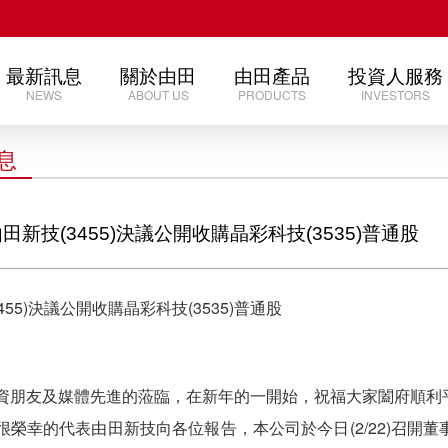
最新訊息
關於由田
由田產品
投資人服務
NEWS
ABOUT US
PRODUCTS
INVESTORS
息
田新技(3455)決議公開收購晶彩科技(3535)普通股
455)決議公開收購晶彩科技(3535)普通股
資朋友及媒體先進的蒞臨，在新年的一開始，祝福大家闔府順利
很榮幸的代表由田新技向各位報告，本公司於今日(2/22)召開