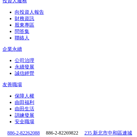
投資人服務
向投資人報告
財務資訊
股東專區
問答集
聯絡人
企業永續
公司治理
永續發展
誠信經營
友善職場
保障人權
由田福利
由田生活
訓練發展
安全職場
886-2-82262088
886-2-82269822
235 新北市中和區連城