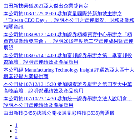
由田新技榮獲2021亞太傑出企業獎肯定
本公司於108/11/25 09:00 參加寬量國際於新加坡主辦之
「Taiwan CEO Day」，說明本公司之營運概況、財務及業務
相關資訊
本公司於108/08/12 14:00 參加證券櫃檯買賣中心舉辦之「櫃
買市場業績發表會」，說明2019年度第二季營運成果暨營運
展望
本公司於108/05/14 14:00 參加富邦證券舉辦之第二季富邦投
資論壇，說明營運績效及產品應用
本公司經 Manufacturing Technology Insight 評選為亞太區十大
機器視覺方案提供商
本公司於107/12/13 15:30 參加國泰證券舉辦之第四季大中華
高峰論壇，說明營運績效及產品應用
本公司於107/10/23 14:30 參加統一證券舉辦之法人說明會，
說明本公司營運績效及產品應用
由田新技(3455)決議公開收購晶彩科技(3535)普通股
1
2
»