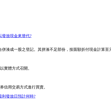
以發放現金來替代?
合併湊成一股之登記。其拼湊不足部份，按面額折付現金計算至
時正以實體方式召開。
資融券信用交易方式進行買賣。
股利發放日預計何時?