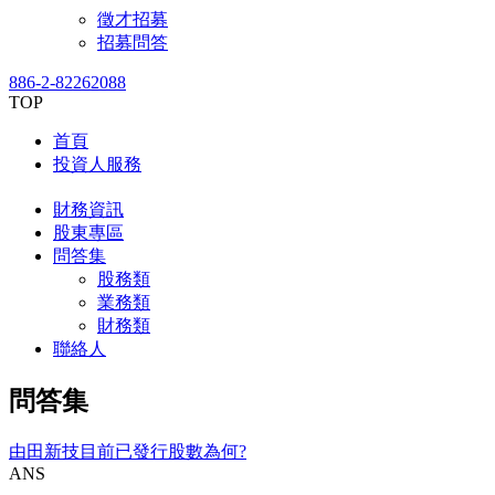
徵才招募
招募問答
886-2-82262088
TOP
首頁
投資人服務
財務資訊
股東專區
問答集
股務類
業務類
財務類
聯絡人
問答集
由田新技目前已發行股數為何?
ANS