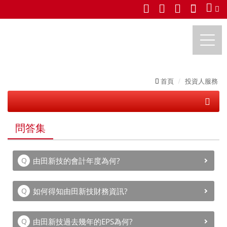
首頁
投資人服務
由田新技股份有限公司
財務資訊
問答集
股東專區
由田新技的會計年度為何?
問答集
股務類
如何得知由田新技財務資訊?
業務類
由田新技過去幾年的EPS為何?
財務類